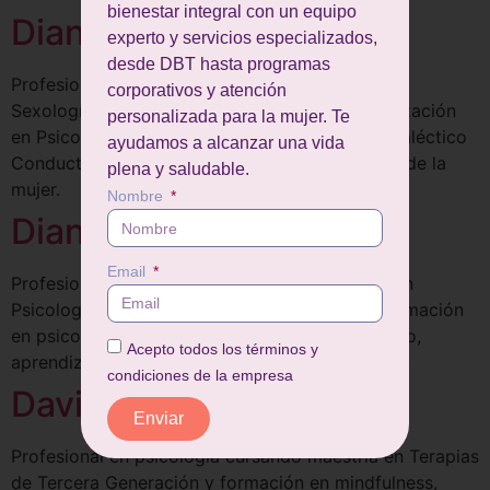
bienestar integral con un equipo
Diana Rincón
experto y servicios especializados,
desde DBT hasta programas
Profesional en psicología cursando maestría en
corporativos y atención
Sexología Clínica y Terapia de Pareja, especialización
personalizada para la mujer. Te
en Psicología Clínica, entrenamiento Terapia Dialéctico
ayudamos a alcanzar una vida
Conductual (DBT) y formación en salud mental de la
plena y saludable.
mujer.
Nombre
Diana Medellín
Email
Profesional en psicología con especialización en
Psicología Clínica y Autoeficacia Personal y formación
en psicología organizacional, gestión del cambio,
Acepto todos los términos y
aprendizaje experiencial y coaching de equipos.
condiciones de la empresa
David Roldán
Enviar
Profesional en psicología cursando maestría en Terapias
de Tercera Generación y formación en mindfulness,