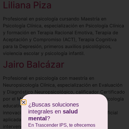
Liliana Piza
Profesional en psicología cursando Maestría en
Psicología Clínica, especialización en Psicología Clínica
y formación en Terapia Racional Emotiva, Terapia de
Aceptación y Compromiso (ACT), Terapia Cognitiva
para la Depresión, primeros auxilios psicológicos,
violencia escolar y psicología infantil.
Jairo Balcázar
Profesional en psicología con maestría en
Neuropsicología Clínica, especialización en Evaluación
y Diagnóstico Neuropsicológico, calificador Certificado
por el MoCA Cognition y formación en neuropsicología
¿Buscas soluciones
educativa y del desarrollo, políticas públicas,
integrales en
salud
innovación en el sector público, inteligencia artificial
mental
?
aplicada a la salud y supervisión clínica en
En Trascender IPS, te ofrecemos
intervenciones de salud mental.