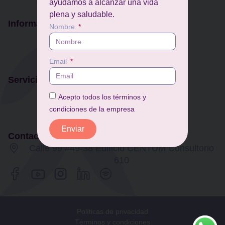
ayudamos a alcanzar una vida
plena y saludable.
Información
Nombre
Nosotros
Agendar cita
Email
Estado Financieros
Servicios
Trascender Corporativo
Acepto todos los términos y
Neuropsicología
condiciones de la empresa
Sentido DBT
Enviar
Contacto
Calle 99 #49-38 Edificio CENTUM Consultorio
610
Políticas de privacidad
Términos y condiciones