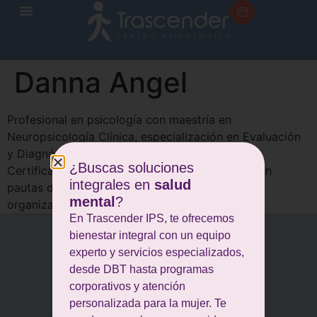
Danna Angel
Profesional en psicología con maestría en
Neuropsicología Clínica, especialización en Evaluación
y Diagnóstico Neuropsicológico, calificadora
¿Buscas soluciones
Certificada por el MoCA Cognition, formación en
integrales en
salud
pautas de crianza, gestión del clima y la cultura
mental
?
organizacional y pruebas psicológicas.
En Trascender IPS, te ofrecemos
bienestar integral con un equipo
experto y servicios especializados,
desde DBT hasta programas
corporativos y atención
personalizada para la mujer. Te