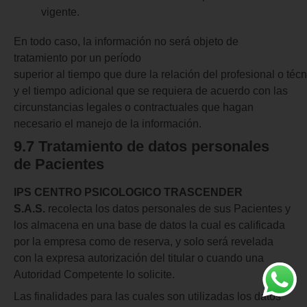
vigente.
En todo caso, la información no será objeto de
tratamiento por un período
superior al tiempo que dure la relación del profesional o téc
y el tiempo adicional que se requiera de acuerdo con las
circunstancias legales o contractuales que hagan
necesario el manejo de la información.
9.7 Tratamiento
de datos personales
de
Pacientes
IPS CENTRO PSICOLOGICO TRASCENDER
S.A.S.
recolecta los datos personales de sus Pacientes y
los almacena en una base de datos la cual es calificada
por la empresa como de reserva, y solo será revelada
con la expresa autorización del titular o cuando una
Autoridad Competente lo solicite.
Las finalidades para las cuales son utilizadas los datos